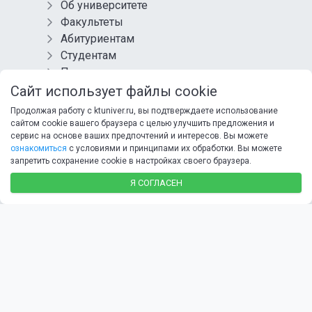
Об университете
Факультеты
Абитуриентам
Студентам
Преподавателям
Выпускникам
Сайт использует файлы cookie
Контакты
Продолжая работу с ktuniver.ru, вы подтверждаете использование
Обращения
сайтом cookie вашего браузера с целью улучшить предложения и
сервис на основе ваших предпочтений и интересов. Вы можете
Противодействие коррупции
ознакомиться
с условиями и принципами их обработки. Вы можете
Информационная безопасность
запретить сохранение cookie в настройках своего браузера.
Антитеррористическая защищенность
Я СОГЛАСЕН
Карта сайта
Политика в отношении обработки
персональных данных
СОЦИАЛЬНЫЕ СЕТИ