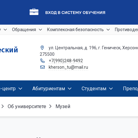
у
Обращения
Комплексная безопасность
Противоде
ул. Центральная, д. 196, г. Геническ, Херсон
еский
275500
+7(990)248-9492
kherson_tu@mail.ru
-центр
Абитуриентам
Студентам
Препо
Об университете
Музей